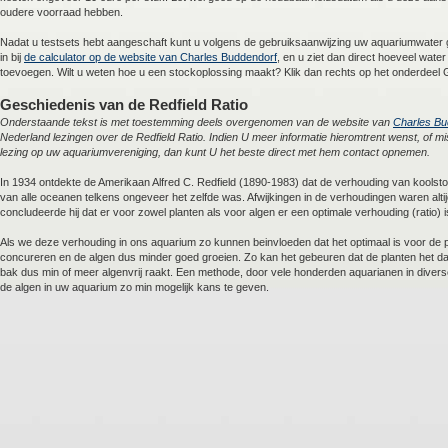
oudere voorraad hebben.
Nadat u testsets hebt aangeschaft kunt u volgens de gebruiksaanwijzing uw aquariumwater
in bij
de calculator op de website van Charles Buddendorf
, en u ziet dan direct hoeveel wat
toevoegen. Wilt u weten hoe u een stockoplossing maakt? Klik dan rechts op het onderdeel
Geschiedenis van de Redfield Ratio
Onderstaande tekst is met toestemming deels overgenomen van de website van
Charles Bu
Nederland lezingen over de Redfield Ratio. Indien U meer informatie hieromtrent wenst, of mi
lezing op uw aquariumvereniging, dan kunt U het beste direct met hem contact opnemen.
In 1934 ontdekte de Amerikaan Alfred C. Redfield (1890-1983) dat de verhouding van koolstof, 
van alle oceanen telkens ongeveer het zelfde was. Afwijkingen in de verhoudingen waren altij
concludeerde hij dat er voor zowel planten als voor algen er een optimale verhouding (ratio) i
Als we deze verhouding in ons aquarium zo kunnen beinvloeden dat het optimaal is voor de pla
concureren en de algen dus minder goed groeien. Zo kan het gebeuren dat de planten het d
bak dus min of meer algenvrij raakt. Een methode, door vele honderden aquarianen in dive
de algen in uw aquarium zo min mogelijk kans te geven.