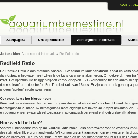
Welkom
Ga
Startpagina
Onze producten
Achtergrond informatie
Klant
Je bent hier:
Achtergrond informatie
»
Redfield ratio
Redfield Ratio
De Redfield Ratio is een methode waarop u uw aquarium kunt aansturen, zodat de kans op alg
dan fosfaat in het water heeft zitten is de kans op groene algen groot. Omgekeerd, meer fosfa
krijgt. Het optimum lijkt te liggen bij een verhouding van 16:1 (verhouding tussen aantal deelt
delen stikstof en 1 deel fosfor. Een Redfield ratio van 16 dus. Er zijn echter ook genoeg aq
is geen "gulden" middenweg hierin!
Concreet komt het hierop neer:
Weet wat uw waterwaardes zijn en corrigeer deze met nitraat en/of fosfaat. U weet dat u goed
fosfaatgehalte is, maar uw nitraatgehalte moet eigenlijk niet boven de 20ppm uitkomen. Als 
en bovengrenzen (waterwissel toepassen) automatisch berekend en hoeft u eigenlijk alleen 
Hoe werkt het dan?
Voordat u kunt aansturen op de Redfield Ratio moet u dus eerst weten wat de waardes van uw
deze zijn eigenlijk erg onnauwkeurig. Wij kunnen u
sterk aanraden
om te investeren in drupp
kosten ongeveer 10 euro per stuk. Let wel goed op de houdbaarheidsdatum als u deze aansc